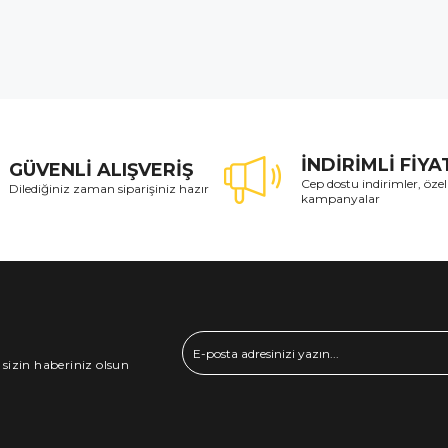
İNDİRİMLİ FİY
GÜVENLİ ALIŞVERİŞ
Cep dostu indirimler, özel
Dilediğiniz zaman siparişiniz hazır
kampanyalar
 sizin haberiniz olsun