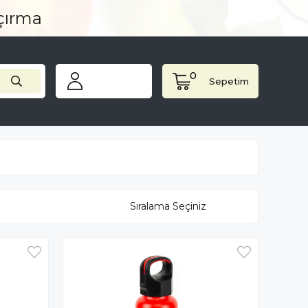
açırma
0
Sepetim