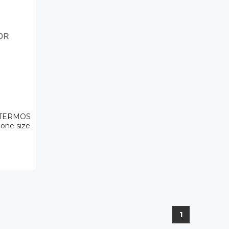
 TERMOS
ne size
1