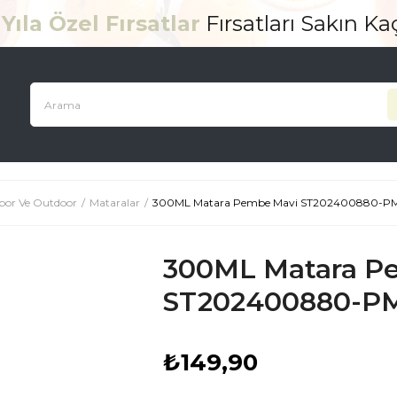
Yıla Özel Fırsatlar
Fırsatları Sakın K
por Ve Outdoor
Mataralar
300ML Matara Pembe Mavi ST202400880-PM
300ML Matara P
ST202400880-PM
₺149,90