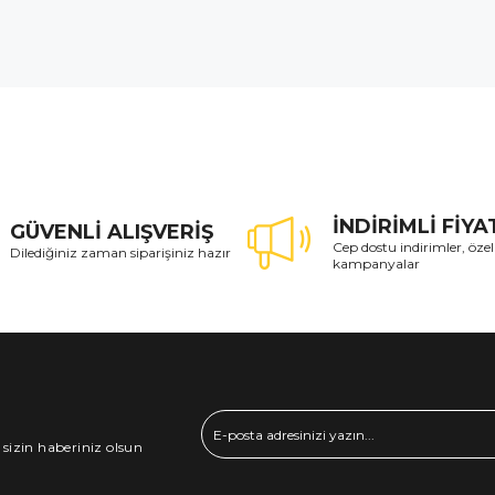
İNDİRİMLİ FİY
GÜVENLİ ALIŞVERİŞ
Cep dostu indirimler, özel
Dilediğiniz zaman siparişiniz hazır
kampanyalar
 sizin haberiniz olsun