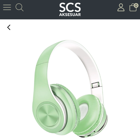
0
GAMON KAFA ÜSTÜ KULAKLIK GM-20 ( YEŞİL )