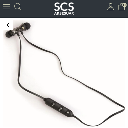
0
ITHINK A&B KULAKLIK BLUETOOTH BK-700 SİYAH