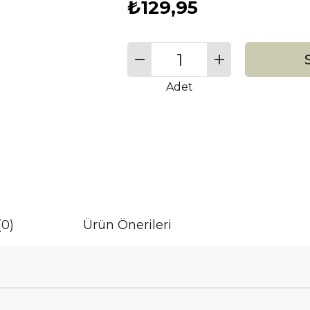
₺129,95
Adet
(0)
Ürün Önerileri