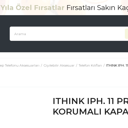
Yıla Özel Fırsatlar
Fırsatları Sakın K
ep Telefonu Aksesuarları
Giyilebilir Aksesuar
Telefon Kılıfları
ITHINK IPH
ITHINK IPH. 11
KORUMALI KAPAK