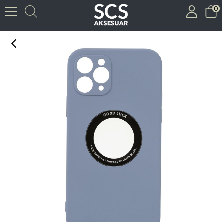
0
ITHINK IPH. 13 GOODLUCK LOGO KORUMALI KAPAK ( ANTRASİT )