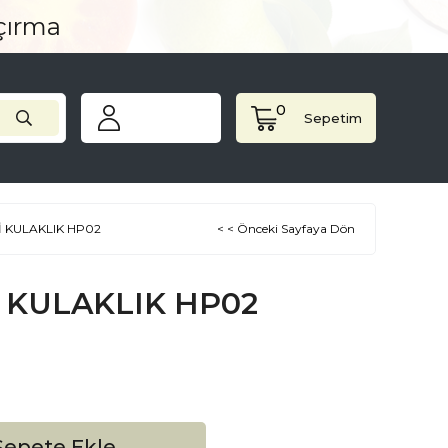
açırma
0
Sepetim
İ KULAKLIK HP02
< < Önceki Sayfaya Dön
 KULAKLIK HP02