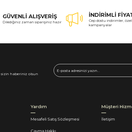
İNDİRİMLİ FİY
GÜVENLİ ALIŞVERİŞ
Cep dostu indirimler, özel
Dilediğiniz zaman siparişiniz hazır
kampanyalar
 sizin haberiniz olsun
Yardım
Müşteri Hizme
Mesafeli Satış Sözleşmesi
İletişim
Cayma Hakkı