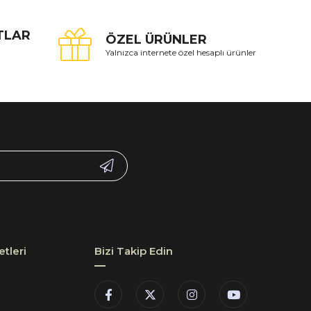
ATLAR
ÖZEL ÜRÜNLER
Yalnızca internete özel hesaplı ürünler
tleri
Bizi Takip Edin